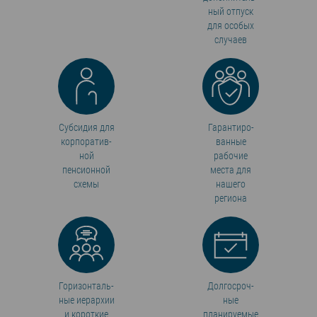
ный отпуск
для особых
случаев
Субсидия для
Гарантиро­
корпоратив­
ван­ные
ной
рабочие
пенсионной
места для
схемы
нашего
региона
Горизонталь­
Долгосроч­
ные иерархии
ные
и короткие
планируемые