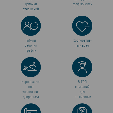
цепочки
графики смен
отношений
Гибкий
Корпоратив­
рабочий
ный врач
график
Корпоратив­
В ТОП
ное
компаний
управление
для
здоровьем
стажировки