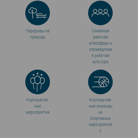
Перерывы на
Семейная
природе
рабочая
атмосфера и
справедлива
я рабочая
культура
Корпоратив­
Корпоратив­
ные
ные команды
мероприятия
на
спортивных
мероприятия
х