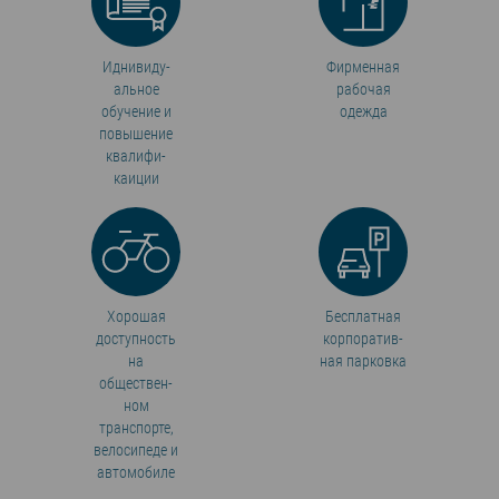
Иднивиду­
Фирменная
альное
рабочая
обучение и
одежда
повышение
квалифи­
каиции
Хорошая
Бесплатная
доступность
корпоратив­
на
ная парковка
обществен­
ном
транспорте,
велосипеде и
автомобиле