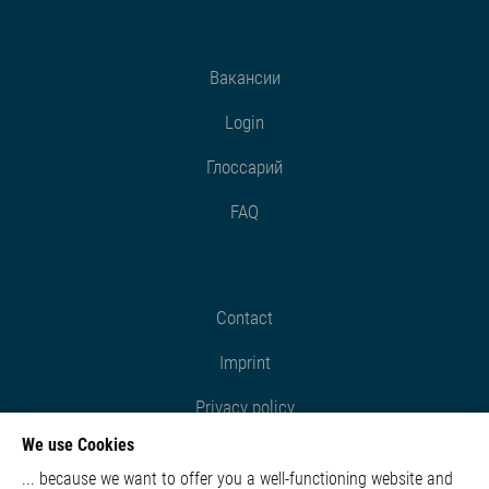
Вакансии
Login
Глоссарий
FAQ
Contact
Imprint
Privacy policy
We use Cookies
Cookie settings
... because we want to offer you a well-functioning website and