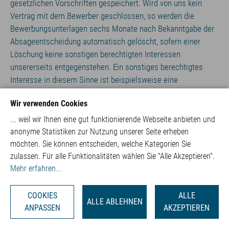
gesetzlichen Vorschriften gespeichert. Wird von uns kein
Vertrag mit dem Bewerber geschlossen, so werden die
Bewerbungsunterlagen sechs Monate nach Bekanntgabe der
Absageentscheidung automatisch gelöscht, sofern einer
Löschung keine sonstigen berechtigten Interessen
unsererseits entgegenstehen. Ein sonstiges berechtigtes
Interesse in diesem Sinne ist beispielsweise eine
Beweispflicht in einem Verfahren nach dem Allgemeinen
Wir verwenden Cookies
Gleichbehandlungsgesetz (AGG). Sie haben die Möglichkeit
einer verlängerten Speicherung Ihrer Bewerbungsunterlagen
... weil wir Ihnen eine gut funktionierende Webseite anbieten und
für die Dauer von zwölf Monate zuzustimmen. Mit Ihrer
anonyme Statistiken zur Nutzung unserer Seite erheben
Einwilligung nehmen wir Ihre Bewerbungsunterlagen für
möchten. Sie können entscheiden, welche Kategorien Sie
diesen Zeitraum in unseren Bewerberpool auf. Dadurch
zulassen. Für alle Funktionalitäten wählen Sie "Alle Akzeptieren".
Mehr erfahren...
können wir Sie auch zu einem späteren Zeitpunkt für
passende Stellen berücksichtigen, sofern zum Zeitpunkt Ihrer
Bewerbung keine geeignete Position verfügbar ist oder sich
COOKIES
ALLE
ALLE ABLEHNEN
erst künftig eine entsprechende Vakanz ergibt. Stimmen Sie
ANPASSEN
AKZEPTIEREN
der verlängerten Speicherfrist von zwölf Monaten nicht zu,