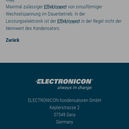
rms
Maximal zulässiger
Effektivwert
von sinusförmiger
Wechselspannung im Dauerbetrieb. In der
Leistungselektronik ist der
Effektivwert
in der Regel nicht der
Nennwert des Kondensators.
Zurück
ELECTRONICON Kondensatoren GmbH
Keplerstrasse 2
07549 Gera
Germany