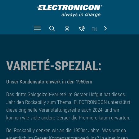
EN
Zum Hauptinhalt springen
CN
RU
VARIETÉ-SPEZIAL:
Unser Kondensatorenwerk in den 1950ern
Das dritte Spiegelzelt-Varieté im Geraer Hofgut hat dieses
Jahr den Rockabilly zum Thema. ELECTRONICON unterstützt
diese originelle Veranstaltungsreihe auch 2024, und wir
können wie viele andere Geraer die Premiere kaum erwarten.
Bei Rockabilly denken wir an die 1950er Jahre. Was war da
eigentlich im Geraer Kondensatorenwerk los? In einer losen