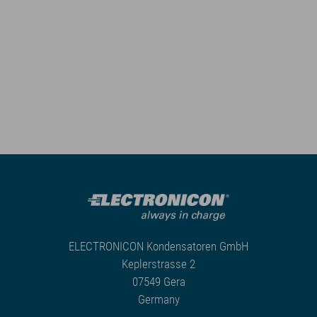
ELECTRONICON Kondensatoren GmbH
Keplerstrasse 2
07549 Gera
Germany