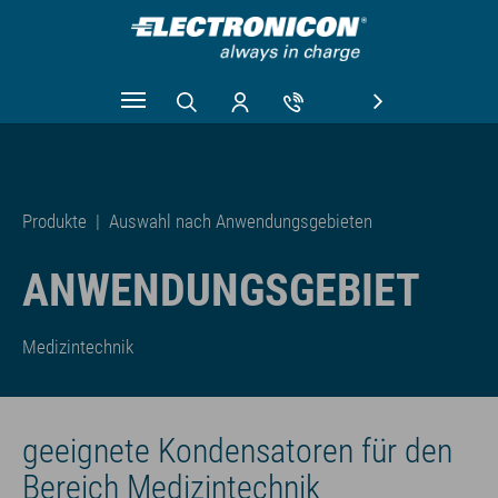
Zum Hauptinhalt springen
Produkte
|
Auswahl nach Anwendungs­gebieten
ANWENDUNGS­GEBIET
Medizintechnik
geeignete Kondensatoren für den
Bereich Medizintechnik